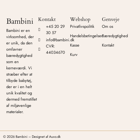
Kontakt
Webshop
Genveje
Bambini
+45 20 29
Privatlivspolitik
Om os
Bambini er en
30 57
Handelsbetingelser
Bæredygtighed
virksomhed, der
info@bambini.dk
er unik, da den
Kasse
Kontakt
CVR:
omfavner
44034670
Kurv
bæredygtighed
som en
kerneværdi. Vi
stræber efter at
tilbyde babytøj,
der er i en helt
unik kvalitet og
dermed fremstillet
af miljøvenlige
materialer.
© 2026 Bambini – Designet af
Auxo.dk