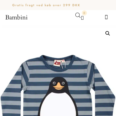
Gratis fragt ved køb over 299 DKK
0
Bambini
Din kurv er tom.
Køb for
200,00
kr.
mere for gratis fragt
Subtotal:
0,00
kr.
0,00
kr.
inkl. moms
SE KURV
KASSE