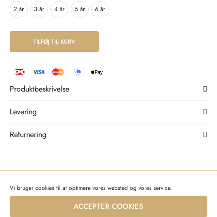
2 år
3 år
4 år
5 år
6 år
Alternative:
TILFØJ TIL KURV
Produktbeskrivelse
Levering
Returnering
Vi bruger cookies til at optimere vores websted og vores service.
Måske vil du også kunne lide...
ACCEPTER COOKIES