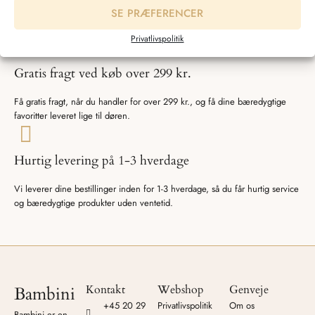
SE PRÆFERENCER
Bambini tilbyder miljøvenligt babytøj af højeste kvalitet, produceret med
respekt for både natur og mennesker.
Privatlivspolitik
Gratis fragt ved køb over 299 kr.
Få gratis fragt, når du handler for over 299 kr., og få dine bæredygtige
favoritter leveret lige til døren.
Hurtig levering på 1-3 hverdage
Vi leverer dine bestillinger inden for 1-3 hverdage, så du får hurtig service
og bæredygtige produkter uden ventetid.
Kontakt
Webshop
Genveje
Bambini
+45 20 29
Privatlivspolitik
Om os
Bambini er en