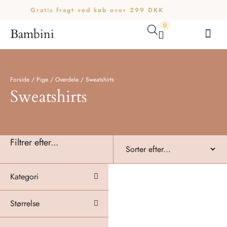
Gratis fragt ved køb over 299 DKK
0
Bambini
Din kurv er tom.
Køb for
200,00
kr.
mere for gratis fragt
Subtotal:
0,00
kr.
0,00
kr.
inkl. moms
Forside
/
Pige
/
Overdele
/
Sweatshirts
Sweatshirts
SE KURV
KASSE
Filtrer efter...
Kategori
Størrelse