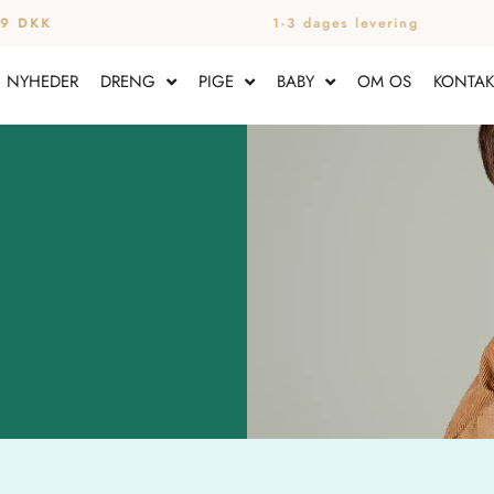
9 DKK
1-3 dages levering
NYHEDER
DRENG
PIGE
BABY
OM OS
KONTAK