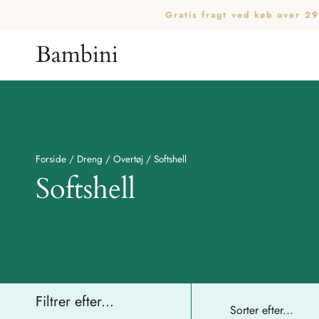
ring
Gratis fragt ved køb over 29
Bambini
Din kurv er tom.
Køb for
200,00
kr.
mere for gratis fragt
Subtotal:
0,00
kr.
0,00
kr.
inkl. moms
SE KURV
KASSE
Forside
/
Dreng
/
Overtøj
/
Softshell
Softshell
Filtrer efter...