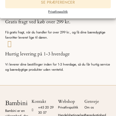
Bambini tilbyder miljøvenligt babytøj af højeste kvalitet, produceret med
SE PRÆFERENCER
respekt for både natur og mennesker.
Privatlivspolitik
Gratis fragt ved køb over 299 kr.
Få gratis fragt, når du handler for over 299 kr., og få dine bæredygtige
favoritter leveret lige til døren.
Hurtig levering på 1-3 hverdage
Vi leverer dine bestillinger inden for 1-3 hverdage, så du får hurtig service
og bæredygtige produkter uden ventetid.
Kontakt
Webshop
Genveje
Bambini
+45 20 29
Privatlivspolitik
Om os
Bambini er en
30 57
Handelsbetingelser
Bæredygtighed
virksomhed, der