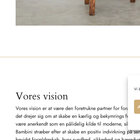
Vi 
Vores vision
Vores vision er at være den foretrukne partner for forældr
det drejer sig om at skabe en kærlig og bekymrings fri start
være anerkendt som en pålidelig kilde til moderne, sikre o
Bambini stræber efter at skabe en positiv indvirkning på sam
bevidst forældreskab, hvor sundhed, sikkerhed og bæredygt