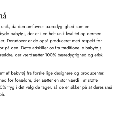
må
r unik, da den omfavner bæredygtighed som en
lbyde babytøj, der er i en helt unik kvalitet og dermed
ialer. Derudover er de også produceret med respekt for
 på den. Dette adskiller os fra traditionelle babytøjs
forældre, der værdsætter 100% bæredygtighed og etisk
ment af babytøj fra forskellige designere og producenter.
ed for forældre, der sætter en stor værdi i at støtte
% tryg i det valg de tager, så de er sikker på at deres små
på.