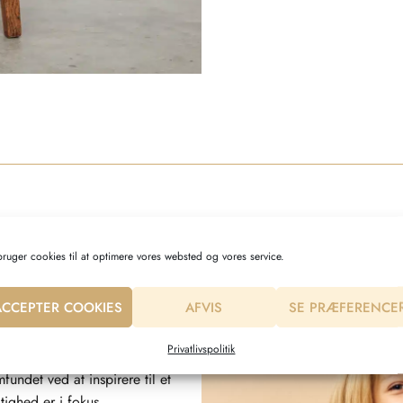
bruger cookies til at optimere vores websted og vores service.
ACCEPTER COOKIES
AFVIS
SE PRÆFERENCE
e over hele Danmark (Europa), når
 for deres familie. Vi ønsker at
Privatlivspolitik
g miljøvenlige babyprodukter.
fundet ved at inspirere til et
ighed er i fokus.