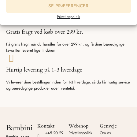
SE PRÆFERENCER
Bambini tilbyder miljøvenligt babytøj af højeste kvalitet, produceret med
respekt for både natur og mennesker.
Privatlivspolitik
Gratis fragt ved køb over 299 kr.
Få gratis fragt, når du handler for over 299 kr., og få dine bæredygtige
favoritter leveret lige til døren.
Hurtig levering på 1-3 hverdage
Vi leverer dine bestillinger inden for 1-3 hverdage, så du får hurtig service
og bæredygtige produkter uden ventetid.
Kontakt
Webshop
Genveje
Bambini
+45 20 29
Privatlivspolitik
Om os
Bambini er en