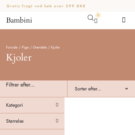
Gratis fragt ved køb over 299 DKK
0
Bambini
Din kurv er tom.
Køb for
200,00
kr.
mere for gratis fragt
Subtotal:
0,00
kr.
0,00
kr.
inkl. moms
Forside
/
Pige
/
Overdele
/
Kjoler
Kjoler
SE KURV
KASSE
Filtrer efter...
Kategori
Størrelse