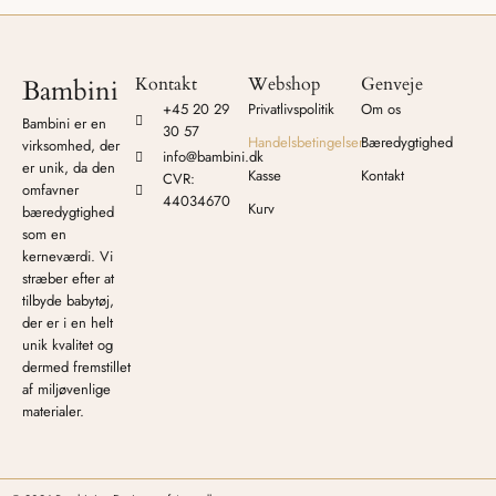
Kontakt
Webshop
Genveje
Bambini
+45 20 29
Privatlivspolitik
Om os
Bambini er en
30 57
Handelsbetingelser
Bæredygtighed
virksomhed, der
info@bambini.dk
er unik, da den
Kasse
Kontakt
CVR:
omfavner
44034670
Kurv
bæredygtighed
som en
kerneværdi. Vi
stræber efter at
tilbyde babytøj,
der er i en helt
unik kvalitet og
dermed fremstillet
af miljøvenlige
materialer.