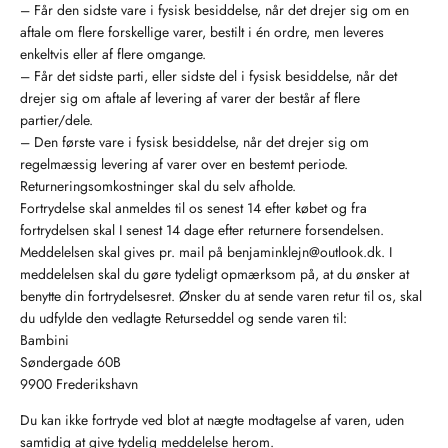
– Får den sidste vare i fysisk besiddelse, når det drejer sig om en
aftale om flere forskellige varer, bestilt i én ordre, men leveres
enkeltvis eller af flere omgange.
– Får det sidste parti, eller sidste del i fysisk besiddelse, når det
drejer sig om aftale af levering af varer der består af flere
partier/dele.
– Den første vare i fysisk besiddelse, når det drejer sig om
regelmæssig levering af varer over en bestemt periode.
Returneringsomkostninger skal du selv afholde.
Fortrydelse skal anmeldes til os senest 14 efter købet og fra
fortrydelsen skal I senest 14 dage efter returnere forsendelsen.
Meddelelsen skal gives pr. mail på benjaminklejn@outlook.dk. I
meddelelsen skal du gøre tydeligt opmærksom på, at du ønsker at
benytte din fortrydelsesret. Ønsker du at sende varen retur til os, skal
du udfylde den vedlagte Returseddel og sende varen til:
Bambini
Søndergade 60B
9900 Frederikshavn
Du kan ikke fortryde ved blot at nægte modtagelse af varen, uden
samtidig at give tydelig meddelelse herom.