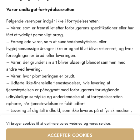
Varer undtaget fortrydelsesretten
Følgende varetyper indgår ikke i fortrydelsesretten:
– Varer, som er fremstillet efter forbrugerens specifikationer eller har
fået et tydeligt personligt præg.
– Forseglede varer, som af sundhedsbeskyttelses- eller
hygiejnemæssige årsager ikke er egnet til at blive returneret, og hvor
forseglingen er brudt efter leveringen.
– Varer, der grundet sin art bliver uløseligt blandet sammen med
andre ved levering.
– Varer, hvor plomberingen er brudt.
– Udførte ikke-finansielle tjenesteydelser, hvis levering af
tjenesteydelsen er påbegyndt med forbrugerens forudgående
udtrykkelige samtykke og anderkendelse af, at fortrydelsesretten
ophører, når tjenesteydelsen er fuldt udført.
– Levering af digitalt indhold, som ikke leveres på et fysisk medium,
hvis udførelsen er påbegyndt med forbrugerens forudgående
Vi bruger cookies til at optimere vores websted og vores service.
udtrykkelige samtykke og anerkendelse heraf, at vedkommende
dermed mister sin fortrydelsesret.
ACCEPTER COOKIES
– Aviser, tidskrifter eller magasiner dog undtaget abonnementsaftaler