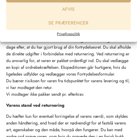
for sådanne publikationer.
AFVIS
– Aftaler indgået på offentlig auktion.
– Varer, der forringes eller forældes hurtigt.
SE PRÆFERENCER
Returnering
Privatlivspolitik
Du skal sende din ordre retur uden unødig forsinkelse og senest 14
dage efter, at du har gjort brug af din fortrydelsesret. Du skal afholde
de direkte udgifter i forbindelse med returnering. Ved returnering er
du ansvarlig for, at varen er pakket ordentligt ind. Du skal vedlægge
en kopi af ordrebekræftelsen. Ekspeditionen går hurtigere, hvis du
ligeledes udfylder og vedlægger vores Fortrydelsesformular.
Du bærer risikoen for varen fra tidspunktet for varens levering og til,
vi har modtaget den retur.
Vi modtager ikke pakker sendt pr. efterkrav.
Varens stand ved returnering
Du hæfter kun for eventuel forringelse af varens værdi, som skyldes
anden håndtering, end hvad der er nødvendigt for at fastslå varens
art, egenskaber og den måde, hvorpå den fungerer. Du kan med
andre ord prøve varen, som hvis du prøvede den i en fysisk butik.