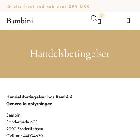
Gratis fragt ved køb over 299 DKK
0
Bambini
Din kurv er tom.
Køb for
200,00
kr.
mere for gratis fragt
Subtotal:
0,00
kr.
0,00
kr.
inkl. moms
Handelsbetingelser
SE KURV
KASSE
Handelsbetingelser hos Bambini
Generelle oplysninger
Bambini
Søndergade 60B
9900 Frederikshavn
CVR nr.: 44034670