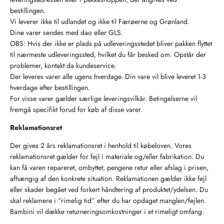
bestillingen.
Vi leverer ikke til udlandet og ikke til Færøerne og Grønland.
Dine varer sendes med dao eller GLS.
OBS: Hvis der ikke er plads på udleveringsstedet bliver pakken flyttet
til nærmeste udleveringssted, hvilket du får besked om. Opstår der
problemer, kontakt da kundeservice.
Der leveres varer alle ugens hverdage. Din vare vil blive leveret 1-3
hverdage efter bestillingen.
For visse varer gælder særlige leveringsvilkår. Betingelserne vil
fremgå specifikt forud for køb af disse varer.
Reklamationsret
Der gives 2 års reklamationsret i henhold til købeloven. Vores
reklamationsret gælder for fejl i materiale og/eller fabrikation. Du
kan få varen repareret, ombyttet, pengene retur eller afslag i prisen,
afhængig af den konkrete situation. Reklamationen gælder ikke fejl
eller skader begået ved forkert håndtering af produktet/ydelsen. Du
skal reklamere i “rimelig tid” efter du har opdaget manglen/fejlen.
Bambini vil dække returneringsomkostninger i et rimeligt omfang.