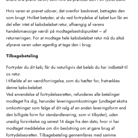
Hvis varen er prøvet udover, det ovenfor beskrevet, betragtes den
som brugt. Hvilket betyder, at du ved fortrydelse af købet kun får en
del eller intet af købsbeløbet retur, afhængig af varens
handelsmæssige værdi på modtagelsestidspunktet – af
returneringen. For at modtage hele købsbeløbet retur må du altså
afprøve varen uden egentlig at tage den i brug.
Tilbagebetaling
Fortryder du dit køb, får du naturligvis det beløb du har indbetalt til
os retur.
I tilfælde af en værdiforringelse, som du hæfter for, fratrækkes
denne købs-beløbet.
Ved anvendelse af fortrydelsesretten, refunderes alle betalinger
modtaget fra dig, herunder leveringsomkostninger (undtaget ekstra
omkostninger som følge af dit valg af en anden leveringsform end
den billigste form for standardlevering, som vi tilbyder), uden
unødig forsinkelse og senest 14 dage fra den dato, hvor vi har
modtaget meddelelse om din beslutning om at gøre brug af
fortrydelsesretten. Tilbagebetaling gennemføres med samme