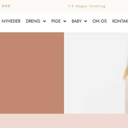
 DKK
1-3 dages levering
NYHEDER
DRENG
PIGE
BABY
OM OS
KONTAK