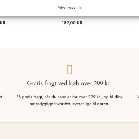
 Ceramic FREJA
Dyrroar T AOP/STRIB Antique
Dyrroar
Privatlivspolitik
ER)
Rose/Swedish Red SOMMERFUGL
0
KR.
189,00
KR.
Gratis fragt ved køb over 299 kr.
et
Få gratis fragt, når du handler for over 299 kr., og få dine
bæredygtige favoritter leveret lige til døren.