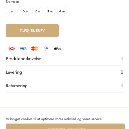
Størrelse
1 år
1,5 år
2 år
3 år
4 år
Alternative:
TILFØJ TIL KURV
Produktbeskrivelse
Levering
Returnering
Vi bruger cookies til at optimere vores websted og vores service.
Måske vil du også kunne lide...