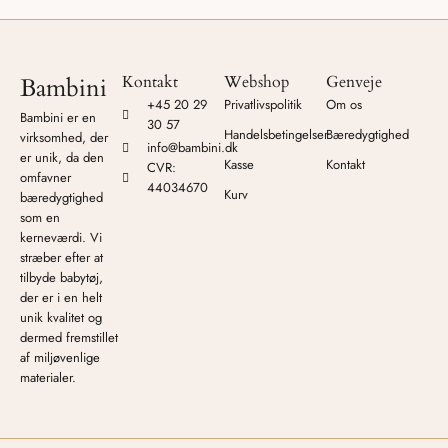
Kontakt
Webshop
Genveje
Bambini
+45 20 29
Privatlivspolitik
Om os
Bambini er en
30 57
Handelsbetingelser
Bæredygtighed
virksomhed, der
info@bambini.dk
er unik, da den
Kasse
Kontakt
CVR:
omfavner
44034670
Kurv
bæredygtighed
som en
kerneværdi. Vi
stræber efter at
tilbyde babytøj,
der er i en helt
unik kvalitet og
dermed fremstillet
af miljøvenlige
materialer.