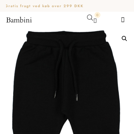
Gratis fragt ved køb over 299 DKK
0
Bambini
Din kurv er tom.
Køb for
200,00
kr.
mere for gratis fragt
Subtotal:
0,00
kr.
0,00
kr.
inkl. moms
SE KURV
KASSE