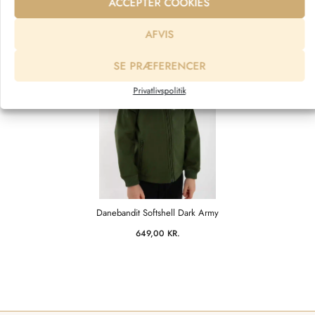
ACCEPTER COOKIES
AFVIS
SE PRÆFERENCER
Privatlivspolitik
Danebandit Softshell Dark Army
649,00
KR.